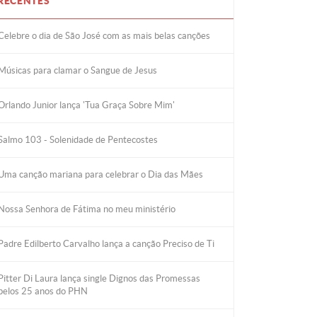
RECENTES
Celebre o dia de São José com as mais belas canções
Músicas para clamar o Sangue de Jesus
Orlando Junior lança 'Tua Graça Sobre Mim'
Salmo 103 - Solenidade de Pentecostes
Uma canção mariana para celebrar o Dia das Mães
Nossa Senhora de Fátima no meu ministério
Padre Edilberto Carvalho lança a canção Preciso de Ti
Pitter Di Laura lança single Dignos das Promessas
pelos 25 anos do PHN