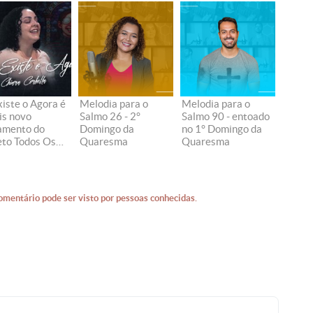
xiste o Agora é
Melodia para o
Melodia para o
is novo
Salmo 26 - 2°
Salmo 90 - entoado
amento do
Domingo da
no 1° Domingo da
eto Todos Os
Quaresma
Quaresma
os
omentário pode ser visto por pessoas conhecidas.