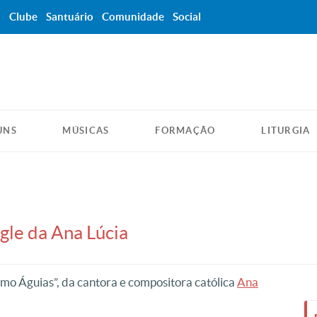
a
Clube
Santuário
Comunidade
Social
UNS
MÚSICAS
FORMAÇÃO
LITURGIA
gle da Ana Lúcia
omo Águias”, da cantora e compositora católica
Ana