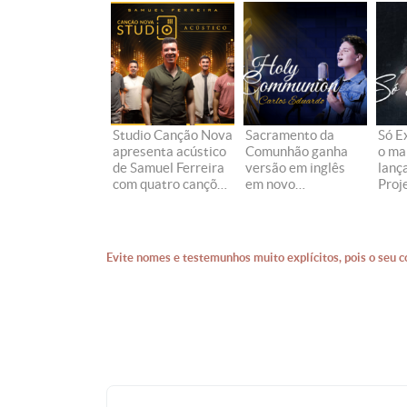
Studio Canção Nova
Sacramento da
Só E
apresenta acústico
Comunhão ganha
o ma
de Samuel Ferreira
versão em inglês
lanç
com quatro canções
em novo
Proj
de fé e intimidade
lançamento
Sant
Evite nomes e testemunhos muito explícitos, pois o seu c