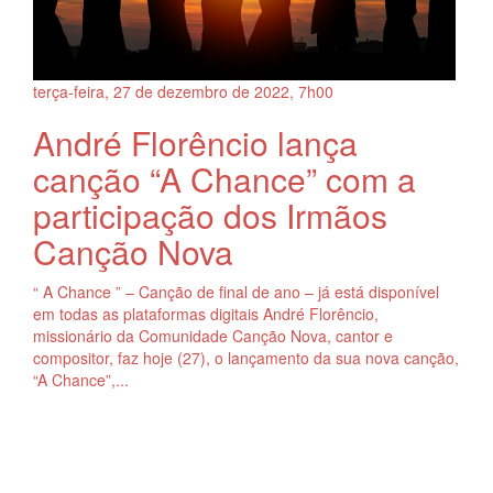
terça-feira, 27
de
dezembro
de
2022, 7h00
André Florêncio lança
canção “A Chance” com a
participação dos Irmãos
Canção Nova
“ A Chance ” – Canção de final de ano – já está disponível
em todas as plataformas digitais André Florêncio,
missionário da Comunidade Canção Nova, cantor e
compositor, faz hoje (27), o lançamento da sua nova canção,
“A Chance”,...