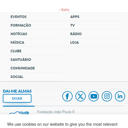
↑ TOPO
EVENTOS
APPS
FORMAÇÃO
TV
NOTÍCIAS
RÁDIO
MÚSICA
LOJA
CLUBE
SANTUÁRIO
COMUNIDADE
SOCIAL
DAI-ME ALMAS
DOAR
Fundação João Paulo II
We use cookies on our website to give you the most relevant
Pedido de Oração