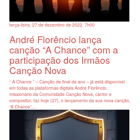
terça-feira, 27
de
dezembro
de
2022, 7h00
André Florêncio lança
canção “A Chance” com a
participação dos Irmãos
Canção Nova
“ A Chance ” – Canção de final de ano – já está disponível
em todas as plataformas digitais André Florêncio,
missionário da Comunidade Canção Nova, cantor e
compositor, faz hoje (27), o lançamento da sua nova canção,
“A Chance”,...