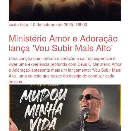
sexta-feira, 10
de
outubro
de
2025, 18h00
Ministério Amor e Adoração
lança 'Vou Subir Mais Alto'
Uma canção que convida o coração a sair da superfície e
viver uma experiência profunda com Deus O Ministério Amor
e Adoração apresenta mais um lançamento: ‘Vou Subir Mais
Alto’, uma canção que nasce do desejo de conduzir cada
pessoa...