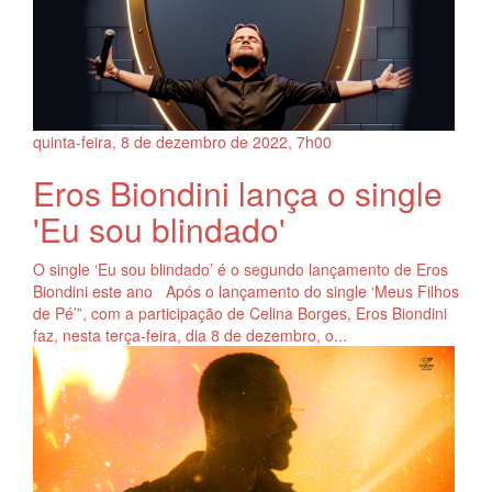
quinta-feira, 8
de
dezembro
de
2022, 7h00
Eros Biondini lança o single
'Eu sou blindado'
O single ‘Eu sou blindado’ é o segundo lançamento de Eros
Biondini este ano Após o lançamento do single ‘Meus Filhos
de Pé’”, com a participação de Celina Borges, Eros Biondini
faz, nesta terça-feira, dia 8 de dezembro, o...