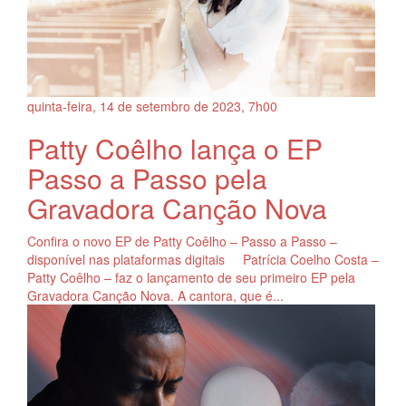
quinta-feira, 14
de
setembro
de
2023, 7h00
Patty Coêlho lança o EP
Passo a Passo pela
Gravadora Canção Nova
Confira o novo EP de Patty Coêlho – Passo a Passo –
disponível nas plataformas digitais Patrícia Coelho Costa –
Patty Coêlho – faz o lançamento de seu primeiro EP pela
Gravadora Canção Nova. A cantora, que é...