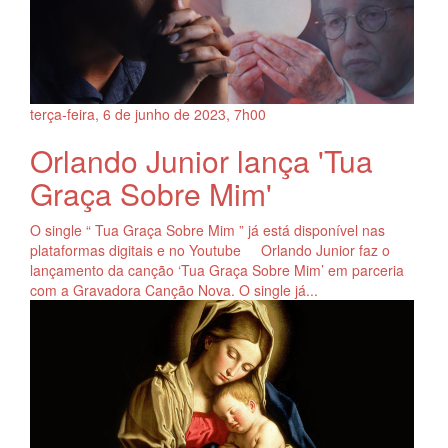
terça-feira, 6
de
junho
de
2023, 7h00
Orlando Junior lança 'Tua
Graça Sobre Mim'
O single “ Tua Graça Sobre Mim ” já está disponível nas
plataformas digitais e no Youtube Orlando Junior faz o
lançamento da canção ‘Tua Graça Sobre Mim’ em parceria
com a Gravadora Canção Nova. O single já...