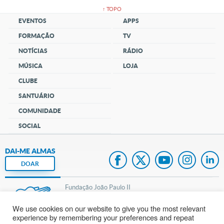
↑ TOPO
EVENTOS
APPS
FORMAÇÃO
TV
NOTÍCIAS
RÁDIO
MÚSICA
LOJA
CLUBE
SANTUÁRIO
COMUNIDADE
SOCIAL
DAI-ME ALMAS
DOAR
Fundação João Paulo II
We use cookies on our website to give you the most relevant
Pedido de Oração
experience by remembering your preferences and repeat