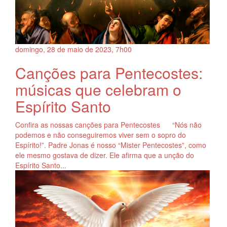
domingo, 28
de
maio
de
2023, 7h00
Canções para Pentecostes:
músicas que celebram o
Espírito Santo
Confira as nossas canções para Pentecostes “Nós não
podemos e não conseguiremos viver sem o sopro do
Espírito!”. Padre Jonas é nosso “Mister Pentecostes”, como
ele mesmo gostava de dizer. Ele afirma que a unção do
Espírito Santo...