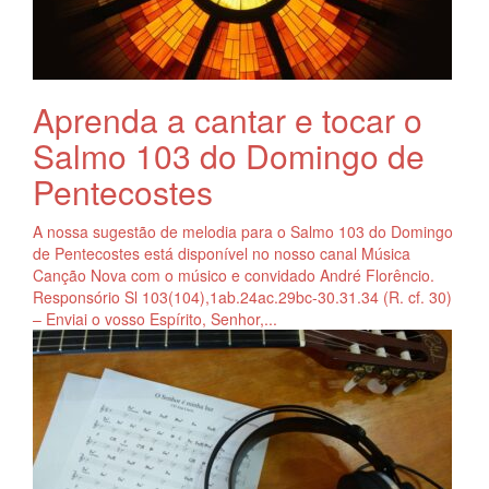
Aprenda a cantar e tocar o
Salmo 103 do Domingo de
Pentecostes
A nossa sugestão de melodia para o Salmo 103 do Domingo
de Pentecostes está disponível no nosso canal Música
Canção Nova com o músico e convidado André Florêncio.
Responsório Sl 103(104),1ab.24ac.29bc-30.31.34 (R. cf. 30)
– Enviai o vosso Espírito, Senhor,...