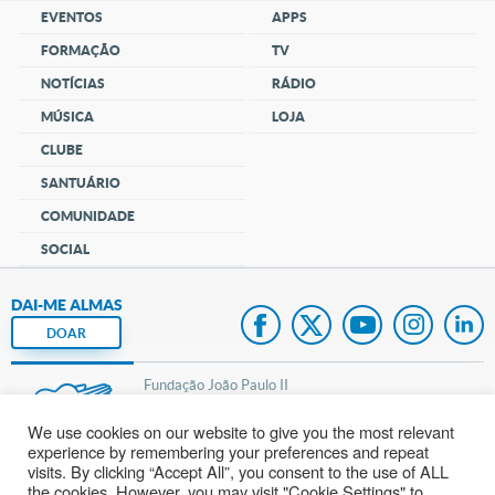
EVENTOS
APPS
FORMAÇÃO
TV
NOTÍCIAS
RÁDIO
MÚSICA
LOJA
CLUBE
SANTUÁRIO
COMUNIDADE
SOCIAL
DAI-ME ALMAS
DOAR
Fundação João Paulo II
We use cookies on our website to give you the most relevant
Pedido de Oração
experience by remembering your preferences and repeat
visits. By clicking “Accept All”, you consent to the use of ALL
Mapa do site
the cookies. However, you may visit "Cookie Settings" to