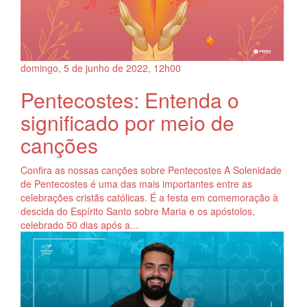
domingo, 5
de
junho
de
2022, 12h00
Pentecostes: Entenda o
significado por meio de
canções
Confira as nossas canções sobre Pentecostes A Solenidade
de Pentecostes é uma das mais importantes entre as
celebrações cristãs católicas. É a festa em comemoração à
descida do Espírito Santo sobre Maria e os apóstolos,
celebrado 50 dias após a...