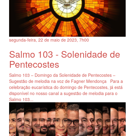
segunda-feira, 22
de
maio
de
2023, 7h00
Salmo 103 - Solenidade de
Pentecostes
Salmo 103 – Domingo da Solenidade de Pentecostes –
Sugestão de melodia na voz de Fagner Mendonça Para a
celebração eucarística do domingo de Pentecostes, já está
disponível no nosso canal a sugestão de melodia para o
Salmo 103...