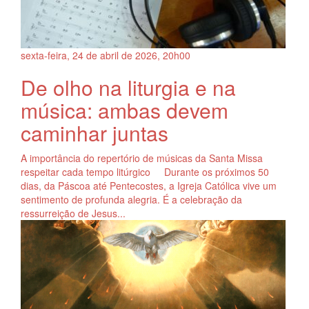
sexta-feira, 24
de
abril
de
2026, 20h00
De olho na liturgia e na
música: ambas devem
caminhar juntas
A importância do repertório de músicas da Santa Missa
respeitar cada tempo litúrgico Durante os próximos 50
dias, da Páscoa até Pentecostes, a Igreja Católica vive um
sentimento de profunda alegria. É a celebração da
ressurreição de Jesus...