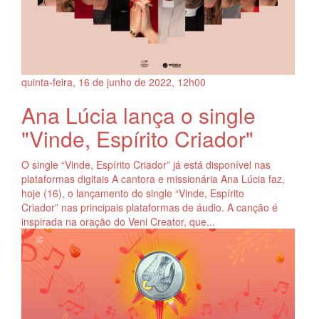
quinta-feira, 16
de
junho
de
2022, 12h00
Ana Lúcia lança o single
"Vinde, Espírito Criador"
O single “Vinde, Espírito Criador” já está disponível nas
plataformas digitais A cantora e missionária Ana Lúcia faz,
hoje (16), o lançamento do single “Vinde, Espírito
Criador” nas principais plataformas de áudio. A canção é
inspirada na oração do Veni Creator, que...