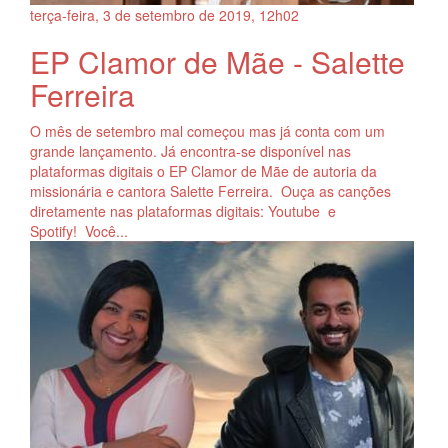
terça-feira, 3
de
setembro
de
2019, 12h02
EP Clamor de Mãe - Salette
Ferreira
O mês de setembro mal começou mas já conta com um
grande lançamento. Já encontra-se disponível nas
plataformas digitais o EP Clamor de Mãe de autoria da
missionária e cantora Salette Ferreira. Ouça as canções
diretamente nas plataformas digitais: Youtube e
Spotify! Você...