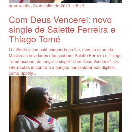
quarta-feira, 24
de
julho
de
2019, 13h13
Com Deus Vencerei: novo
single de Salette Ferreira e
Thiago Tomé
O mês de Julho está chegando ao fim, mas no canal da
Música as novidades não acabam! Salette Ferreira e Thiago
Tomé acabam de lançar o single “Com Deus Vencerei”. Os
internautas encontram a canção nas plataformas digitais,
como Spotify...