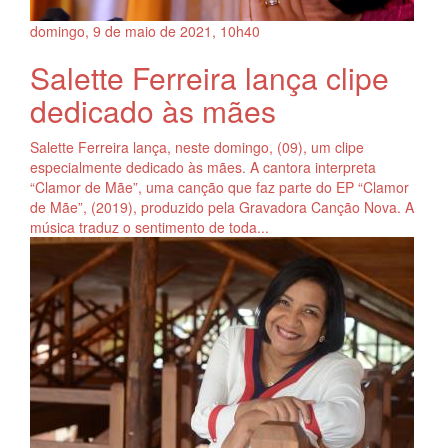
domingo, 9
de
maio
de
2021, 10h40
Salette Ferreira lança clipe
dedicado às mães
Salette Ferreira lança, neste domingo, (09), um clipe
especialmente dedicado às mães. A cantora interpreta
“Clamor de Mãe”, uma canção que faz parte do EP “Clamor
de Mãe”, (2019), produzido pela Gravadora Canção Nova. A
música traduz o sentimento de toda...