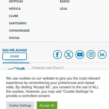
NOTÍCIAS
RÁDIO
MÚSICA
LOJA
CLUBE
SANTUÁRIO
COMUNIDADE
SOCIAL
DAI-ME ALMAS
DOAR
Fundação João Paulo II
We use cookies on our website to give you the most relevant
Pedido de Oração
experience by remembering your preferences and repeat
visits. By clicking “Accept All”, you consent to the use of ALL
Mapa do site
the cookies. However, you may visit "Cookie Settings" to
provide a controlled consent.
Internacional
Cookie Settings
Accept All