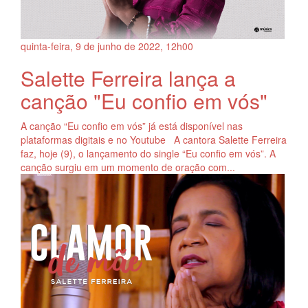
quinta-feira, 9
de
junho
de
2022, 12h00
Salette Ferreira lança a
canção "Eu confio em vós"
A canção “Eu confio em vós” já está disponível nas
plataformas digitais e no Youtube A cantora Salette Ferreira
faz, hoje (9), o lançamento do single “Eu confio em vós”. A
canção surgiu em um momento de oração com...