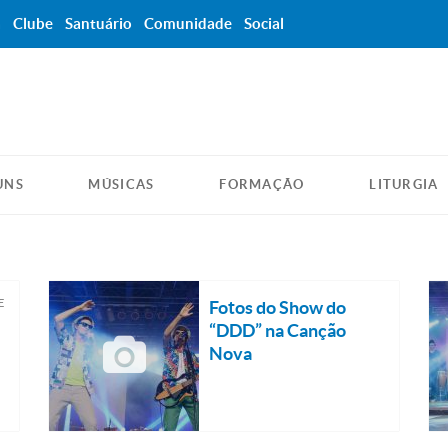
a
Clube
Santuário
Comunidade
Social
UNS
MÚSICAS
FORMAÇÃO
LITURGIA
E
Fotos do Show do
“DDD” na Canção
Nova