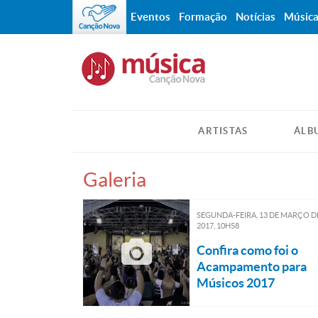
Eventos
Formação
Notícias
Músic
ARTISTAS
ÁLB
Galeria
SEGUNDA-FEIRA, 13
DE
MARÇO
D
2017, 10H58
Confira como foi o
Acampamento para
Músicos 2017