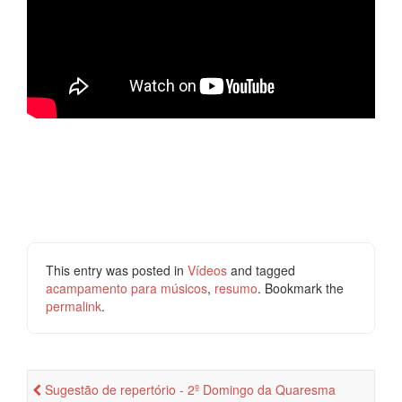
This entry was posted in
Vídeos
and tagged
acampamento para músicos
,
resumo
. Bookmark the
permalink
.
Sugestão de repertório - 2º Domingo da Quaresma