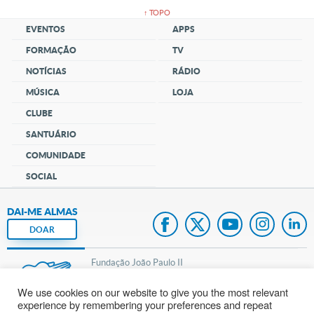
↑ TOPO
EVENTOS
APPS
FORMAÇÃO
TV
NOTÍCIAS
RÁDIO
MÚSICA
LOJA
CLUBE
SANTUÁRIO
COMUNIDADE
SOCIAL
DAI-ME ALMAS
DOAR
Fundação João Paulo II
We use cookies on our website to give you the most relevant
Pedido de Oração
experience by remembering your preferences and repeat