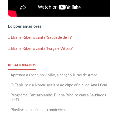
Edições anteriores:
::
Eliana Ribeiro canta ‘Saudade de Ti’
::
Eliana Ribeiro canta ‘Força e Vitória’
RELACIONADOS
Aprenda a tocar, no violão, a canção Juras de Amor
O Espírito e a Noiva: assista ao clipe oficial de Ana Lúcia
Programa Cantarolando: Eliana Ribeiro canta Saudades
de Ti
Playlist com músicas românticas