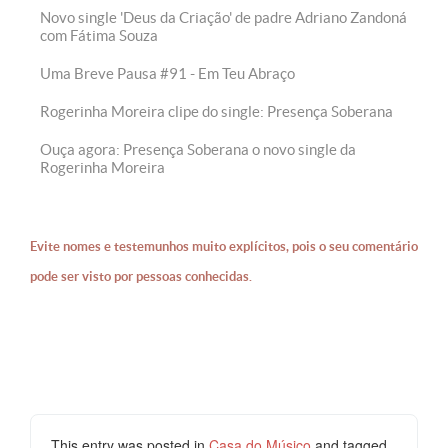
Novo single 'Deus da Criação' de padre Adriano Zandoná
com Fátima Souza
Uma Breve Pausa #91 - Em Teu Abraço
Rogerinha Moreira clipe do single: Presença Soberana
Ouça agora: Presença Soberana o novo single da
Rogerinha Moreira
Evite nomes e testemunhos muito explícitos, pois o seu comentário
pode ser visto por pessoas conhecidas.
This entry was posted in
Casa do Músico
and tagged