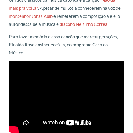
Um dos clássicos da música católica é a canção:
Não dá
mais pra voltar
. Apesar de muitos a conhecerem na voz de
monsenhor Jonas Abib
e remeterem a composição a ele, o
autor dessa bela música é
diácono Nelsinho Corrêa
.
Para fazer memória a essa canção que marcou gerações,
Rinaldo Rosa ensinou tocá-la, no programa Casa do
Músico.