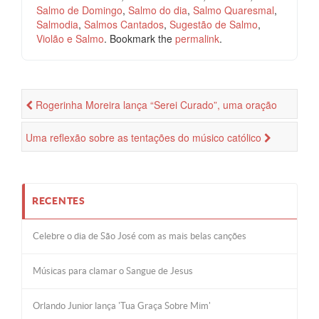
Salmo de Domingo
,
Salmo do dia
,
Salmo Quaresmal
,
Salmodia
,
Salmos Cantados
,
Sugestão de Salmo
,
Violão e Salmo
. Bookmark the
permalink
.
Rogerinha Moreira lança “Serei Curado”, uma oração
cantada por cura e restauração
Uma reflexão sobre as tentações do músico católico
RECENTES
Celebre o dia de São José com as mais belas canções
Músicas para clamar o Sangue de Jesus
Orlando Junior lança 'Tua Graça Sobre Mim'