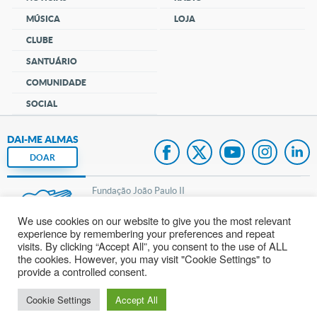
MÚSICA
LOJA
CLUBE
SANTUÁRIO
COMUNIDADE
SOCIAL
DAI-ME ALMAS
DOAR
Fundação João Paulo II
We use cookies on our website to give you the most relevant
Pedido de Oração
experience by remembering your preferences and repeat
visits. By clicking “Accept All”, you consent to the use of ALL
Mapa do site
the cookies. However, you may visit "Cookie Settings" to
provide a controlled consent.
Internacional
Cookie Settings
Accept All
© 2002 – 2026
Todos os direitos reservados.
cancaonova.com