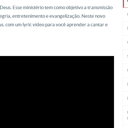
 Deus. Esse ministério tem como objetivo a transmissão
alegria, entretenimento e evangelização. Neste novo
us,
com um lyric vídeo para você aprender a cantar e