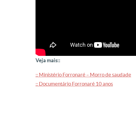
Veja mais::
:: Ministério Forronaré – Morro de saudade
:: Documentário Forronaré 10 anos