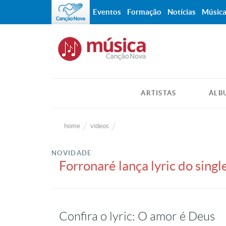
Eventos
Formação
Notícias
Músic
ARTISTAS
ÁLB
home
videos
NOVIDADE
Forronaré lança lyric do sing
Confira o lyric: O amor é Deus