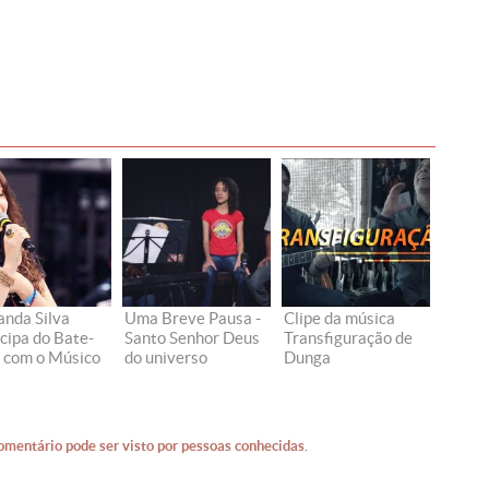
anda Silva
Uma Breve Pausa -
Clipe da música
icipa do Bate-
Santo Senhor Deus
Transfiguração de
 com o Músico
do universo
Dunga
omentário pode ser visto por pessoas conhecidas.