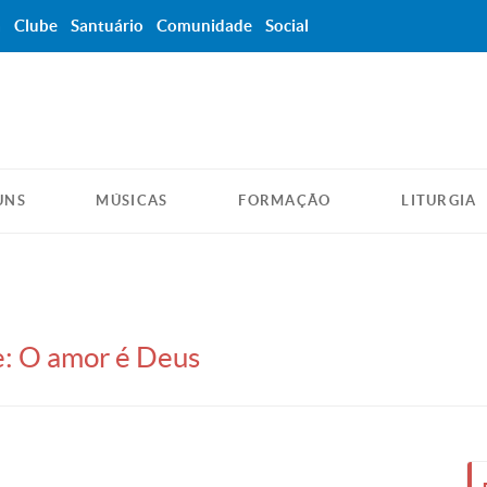
a
Clube
Santuário
Comunidade
Social
UNS
MÚSICAS
FORMAÇÃO
LITURGIA
le: O amor é Deus