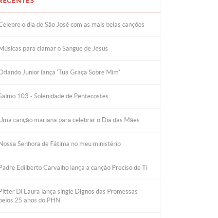
RECENTES
Celebre o dia de São José com as mais belas canções
Músicas para clamar o Sangue de Jesus
Orlando Junior lança 'Tua Graça Sobre Mim'
Salmo 103 - Solenidade de Pentecostes
Uma canção mariana para celebrar o Dia das Mães
Nossa Senhora de Fátima no meu ministério
Padre Edilberto Carvalho lança a canção Preciso de Ti
Pitter Di Laura lança single Dignos das Promessas
pelos 25 anos do PHN