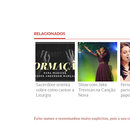
RELACIONADOS
Sacerdote orienta
Show com Jake
Fern
sobre como cantar a
Trevisan na Canção
part
Liturgia
Nova
papo
Evite nomes e testemunhos muito explícitos, pois o seu c