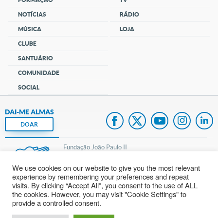
NOTÍCIAS
RÁDIO
MÚSICA
LOJA
CLUBE
SANTUÁRIO
COMUNIDADE
SOCIAL
DAI-ME ALMAS
DOAR
Fundação João Paulo II
We use cookies on our website to give you the most relevant
Pedido de Oração
experience by remembering your preferences and repeat
visits. By clicking “Accept All”, you consent to the use of ALL
Mapa do site
the cookies. However, you may visit "Cookie Settings" to
provide a controlled consent.
Internacional