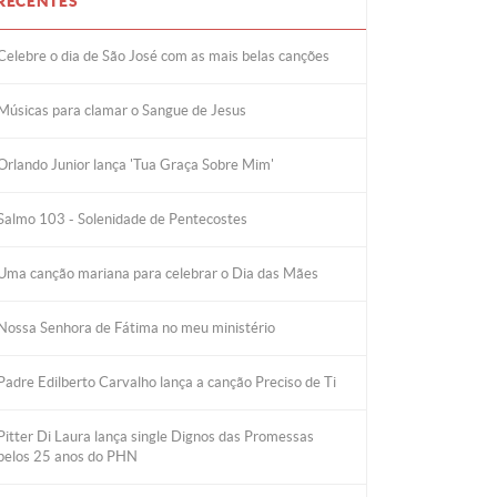
RECENTES
Celebre o dia de São José com as mais belas canções
Músicas para clamar o Sangue de Jesus
Orlando Junior lança 'Tua Graça Sobre Mim'
Salmo 103 - Solenidade de Pentecostes
Uma canção mariana para celebrar o Dia das Mães
Nossa Senhora de Fátima no meu ministério
Padre Edilberto Carvalho lança a canção Preciso de Ti
Pitter Di Laura lança single Dignos das Promessas
pelos 25 anos do PHN