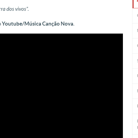
rra dos vivos”.
o
Youtube/Música Canção Nova
.