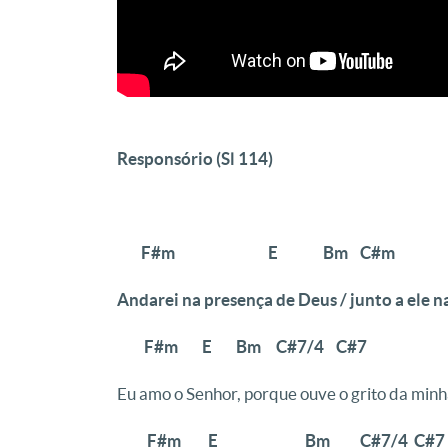
Responsório (Sl 114)
F#m E Bm C#m
Andarei na presença de Deus / junto a ele na
F#m E Bm C#7/4 C#7
Eu amo o Senhor, porque ouve o grito da min
F#m E Bm C#7/4 C#7