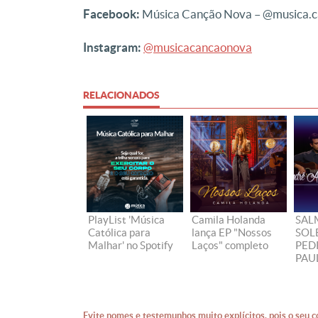
Facebook:
Música Canção Nova – @musica.c
Instagram:
@musicacancaonova
RELACIONADOS
PlayList 'Música
Camila Holanda
SAL
Católica para
lança EP "Nossos
SOL
Malhar' no Spotify
Laços" completo
PED
PAU
Evite nomes e testemunhos muito explícitos, pois o seu c