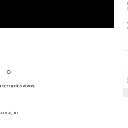
 D
 terra dos vivos.
ha oração