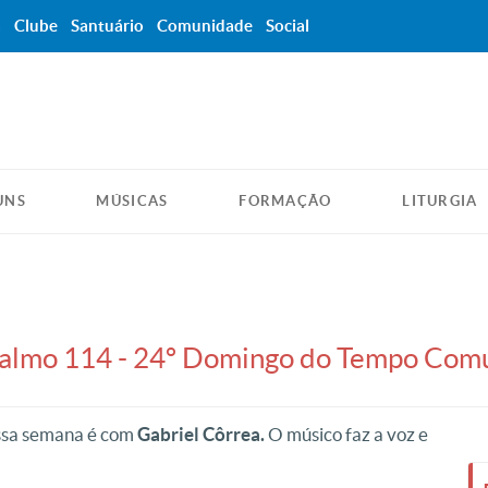
a
Clube
Santuário
Comunidade
Social
UNS
MÚSICAS
FORMAÇÃO
LITURGIA
 Salmo 114 - 24º Domingo do Tempo Co
essa semana é com
Gabriel Côrrea.
O músico faz a voz e