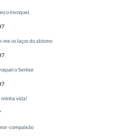
 eu o invoquei.
7
-me os laços do abismo
7
nvoquei o Senhor
7
or minha vida!
7
 amor-compaixão