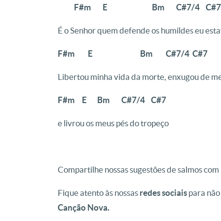
F#m E Bm C#7/4 C#
É o Senhor quem defende os humildes eu esta
F#m E Bm C#7/4 C#7
Libertou minha vida da morte, enxugou de me
F#m E Bm C#7/4 C#7
e livrou os meus pés do tropeço
Compartilhe nossas sugestões de salmos com
Fique atento às nossas
redes sociais
para não
Canção Nova.