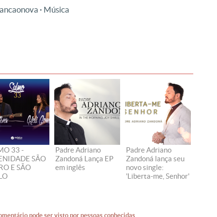
ancaonova · Música
MO 33 -
Padre Adriano
Padre Adriano
ENIDADE SÃO
Zandoná Lança EP
Zandoná lança seu
RO E SÃO
em inglês
novo single:
LO
'Liberta-me, Senhor'
omentário pode ser visto por pessoas conhecidas.