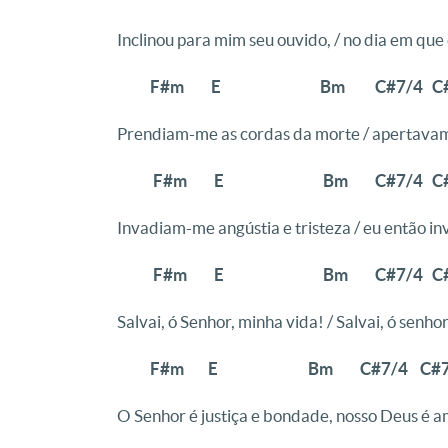
Inclinou para mim seu ouvido, / no dia em que
F#m E Bm C#7/4 C#
Prendiam-me as cordas da morte / apertavam
F#m E Bm C#7/4 C#
Invadiam-me angústia e tristeza / eu então i
F#m E Bm C#7/4 C#
Salvai, ó Senhor, minha vida! / Salvai, ó senh
F#m E Bm C#7/4 C#
O Senhor é justiça e bondade, nosso Deus é