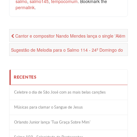
salmo
,
salmo145
,
tempocomum
. Bookmark the
permalink
.
Cantor e compositor Nando Mendes lança o single 'Além
da dor'
Sugestão de Melodia para o Salmo 114 - 24º Domingo do
Tempo Comum
RECENTES
Celebre o dia de São José com as mais belas canções
Músicas para clamar o Sangue de Jesus
Orlando Junior lança 'Tua Graça Sobre Mim'