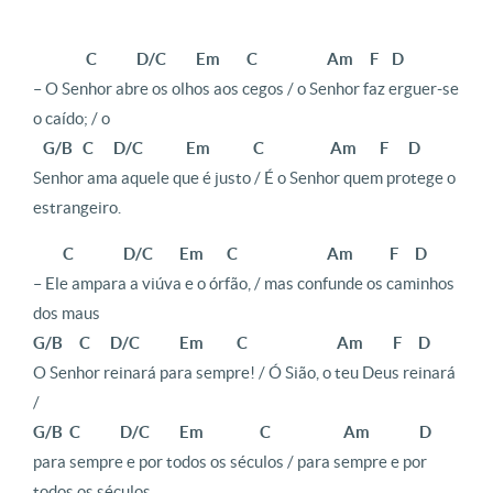
C D/C Em C Am F D
– O Senhor abre os olhos aos cegos / o Senhor faz erguer-se
o caído; / o
G/B C D/C Em C Am F D
Senhor ama aquele que é justo / É o Senhor quem protege o
estrangeiro.
C D/C Em C Am F D
– Ele ampara a viúva e o órfão, / mas confunde os caminhos
dos maus
G/B C D/C Em C Am F D
O Senhor reinará para sempre! / Ó Sião, o teu Deus reinará
/
G/B C D/C Em C Am D
para sempre e por todos os séculos / para sempre e por
todos os séculos