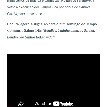
ministérios de música e salmistas. No
mês de setembro,
a
voz e a execução dos Salmos fica por conta de
Gabriel
Corrêa
, cantor católico.
Confira, agora, a sugestão para o
23º Domingo do Tempo
Comum
, o
Salmo 145:
“
Bendize, ó minha alma, ao Senhor.
Bendirei ao Senhor toda a vida!
“.