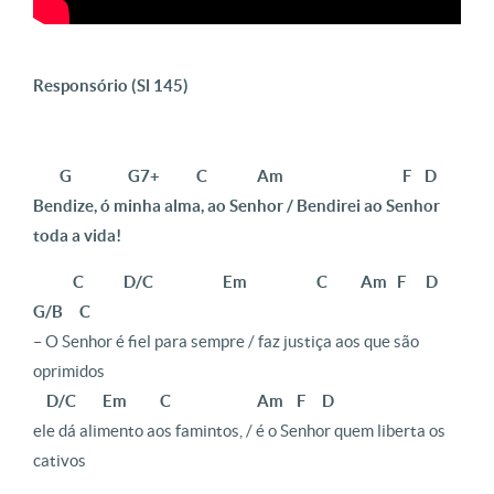
Responsório (Sl 145)
G G7+ C Am F D
Bendize, ó minha alma, ao Senhor / Bendirei ao Senhor
toda a vida!
C D/C Em C Am F D
G/B C
– O Senhor é fiel para sempre / faz justiça aos que são
oprimidos
D/C Em C Am F D
ele dá alimento aos famintos, / é o Senhor quem liberta os
cativos