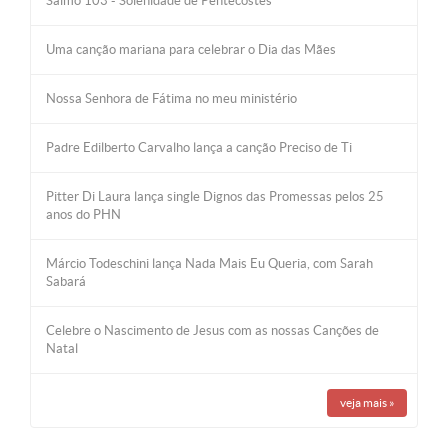
Salmo 103 - Solenidade de Pentecostes
Uma canção mariana para celebrar o Dia das Mães
Nossa Senhora de Fátima no meu ministério
Padre Edilberto Carvalho lança a canção Preciso de Ti
Pitter Di Laura lança single Dignos das Promessas pelos 25
anos do PHN
Márcio Todeschini lança Nada Mais Eu Queria, com Sarah
Sabará
Celebre o Nascimento de Jesus com as nossas Canções de
Natal
veja mais
»