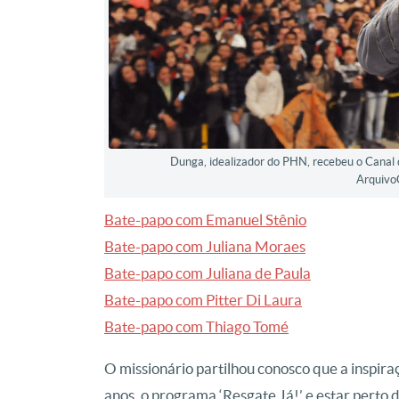
Dunga, idealizador do PHN, recebeu o Canal d
Arquivo
Bate-papo com Emanuel Stênio
Bate-papo com Juliana Moraes
Bate-papo com Juliana de Paula
Bate-papo com Pitter Di Laura
Bate-papo com Thiago Tomé
O missionário partilhou conosco que a inspira
anos, o programa ‘Resgate Já!’ e estar perto 