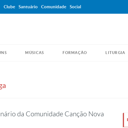
a
Clube
Santuário
Comunidade
Social
UNS
MÚSICAS
FORMAÇÃO
LITURGIA
ga
ionário da Comunidade Canção Nova